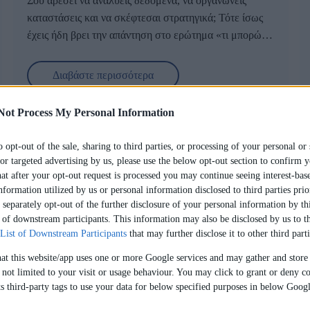
Σου αρέσει να αναλύεις δεδομένα, να οργανώνεις
καταστάσεις και να σκέφτεσαι στρατηγικά; Τότε ίσως
έχεις ήδη βρει την απάντηση στο ερώτημα
«τι μπορώ να
σπουδάσω από οικονομική κατεύθυνση;».
Ο κόσμος γύρω μας κινείται με ρυθμούς οικονομίας –
από τις μικρές επιχειρήσεις της γειτονιάς μέχρι τις
Διαβάστε περισσότερα
μεγαλύτερες πολυεθνικές. Κάθε απόφαση, κάθε
καινοτομία, κάθε εξέλιξη περνά από την επιστήμη των
Οι επιλογές που ανοίγονται μπροστά σου είναι
Not Process My Personal Information
οικονομικών – και αυτό σημαίνει πώς οι επαγγελματίες
πραγματικά πολλές: διοίκηση, χρηματοοικονομικά,
του χώρου έχουν πάντα ζήτηση και καθοριστικό ρόλο.
μάρκετινγκ, διεθνές εμπόριο, ακόμα και ο τουρισμός. Ο
o opt-out of the sale, sharing to third parties, or processing of your personal or 
καθένας μπορεί να βρει τον τομέα που του ταιριάζει,
Στο
IdEF
, με πάνω από 30 χρόνια εμπειρίας και
or targeted advertising by us, please use the below opt-out section to confirm y
ανάλογα με τα ενδιαφέροντα και τα προσόντα του.
αποκλειστική
συνεργασία με το Γαλλικό Πανεπιστήμιο
hat after your opt-out request is processed you may continue seeing interest-bas
Sorbonne Paris Nord
, μπορείς να κάνεις το πάθος σου
nformation utilized by us or personal information disclosed to third parties prio
Τι μπορώ να κάνω με πτυχίο Διοίκησης
separately opt-out of the further disclosure of your personal information by thi
πράξη, αποκτώντας ένα
στις Οικονομικές Επιστήμες και
t of downstream participants. This information may also be disclosed by us to th
Επιχειρήσεων;
τη Διοίκηση Επιχειρήσεων
Μάθε περισσότερα:
. Έτσι, το επόμενο βήμα σου
List of Downstream Participants
that may further disclose it to other third parti
είναι κάτι παραπάνω από μια επιλογή σπουδών – είναι η
«Τι μπορώ να κάνω με πτυχίο Διοίκησης Επιχειρήσεων;»
hat this website/app uses one or more Google services and may gather and store
αρχή μιας επαγγελματικής πορείας γεμάτης ευκαιρίες.
 not limited to your visit or usage behaviour. You may click to grant or deny co
Είναι μια ερώτηση που πιθανότατα έχεις αναρωτηθεί αν
Γιατί να επιλέξω οικονομική
s third-party tags to use your data for below specified purposes in below Goog
σκέφτεσαι να ακολουθήσεις μια
σχολή Οικονομικών
κατεύθυνση;
Επιστημών και Διοίκησης Επιχειρήσεων
(
School of