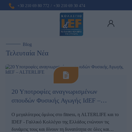
+30 210 69 80 772
/
+30 210 69 30 474
Blog
Τελευταία Νέα
20 Υποτροφίες αναγνωρισμένων
σπουδών Φυσικής Αγωγής IdEF –
ALTERLIFE
O μεγαλύτερος όμιλος στο fitness, η
ALTERLIFE
και το
IDEF - Γαλλικό Κολλέγιο της Ελλάδος
ενώνουν τις
δυνάμεις τους και δίνουν τη δυνατότητα σε όλες και