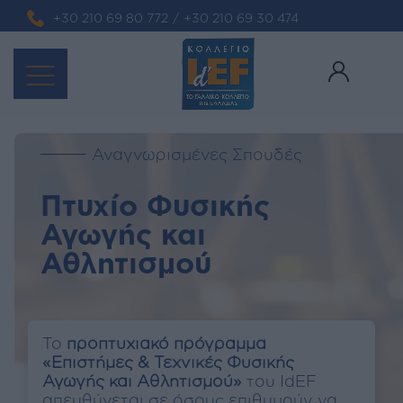
+30 210 69 80 772
/
+30 210 69 30 474
Αναγνωρισμένες Σπουδές
Πτυχίο Φυσικής
Αγωγής και
Αθλητισμού
Το
προπτυχιακό πρόγραμμα
«Επιστήμες & Τεχνικές Φυσικής
Αγωγής και Αθλητισμού»
του IdEF
απευθύνεται σε όσους επιθυμούν να