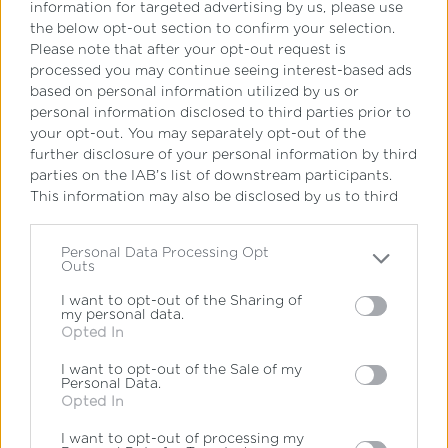
information for targeted advertising by us, please use
the below opt-out section to confirm your selection.
Please note that after your opt-out request is
processed you may continue seeing interest-based ads
based on personal information utilized by us or
personal information disclosed to third parties prior to
your opt-out. You may separately opt-out of the
further disclosure of your personal information by third
parties on the IAB’s list of downstream participants.
This information may also be disclosed by us to third
parties on the
IAB’s List of Downstream Participants
that may further disclose it to other third parties.
Personal Data Processing Opt
Outs
Please note that this website/app uses one or more
Google services and may gather and store information
I want to opt-out of the Sharing of
my personal data.
including but not limited to your visit or usage
Opted In
behaviour. You may click to grant or deny consent to
Google and its third-party tags to use your data for
I want to opt-out of the Sale of my
below specified purposes in below Google consent
Personal Data.
section.
Opted In
I want to opt-out of processing my