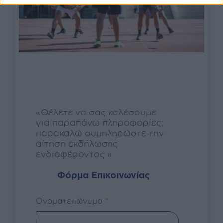
«Θέλετε να σας καλέσουμε
για παραπάνω πληροφορίες;
παρακαλώ συμπληρώστε την
αίτηση εκδήλωσης
ενδιαφέροντος »
Φόρμα Επικοινωνίας
*
Ονοματεπώνυμο