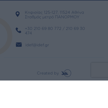
Κηφισίας 125-127, 11524 Αθήνα
Σταθμός μετρό ΠΑΝΟΡΜΟΥ
+30 210 69 80 772 / 210 69 30
474
idef@idef.gr
Πολιτική Απορρήτου
Created by