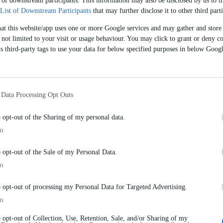
t of downstream participants. This information may also be disclosed by us to th
Νομικής ΗΔΗ εγγεγραμμένους σε Ελληνικ
List of Downstream Participants
that may further disclose it to other third parti
hat this website/app uses one or more Google services and may gather and store
Μάθε περισσότερα
 not limited to your visit or usage behaviour. You may click to grant or deny co
s third-party tags to use your data for below specified purposes in below Goog
σεις
 Data Processing Opt Outs
θήσεις
o opt-out of the Sharing of my personal data.
θυμείς
In
o opt-out of the Sale of my Personal Data.
In
o opt-out of processing my Personal Data for Targeted Advertising.
In
o opt-out of Collection, Use, Retention, Sale, and/or Sharing of my