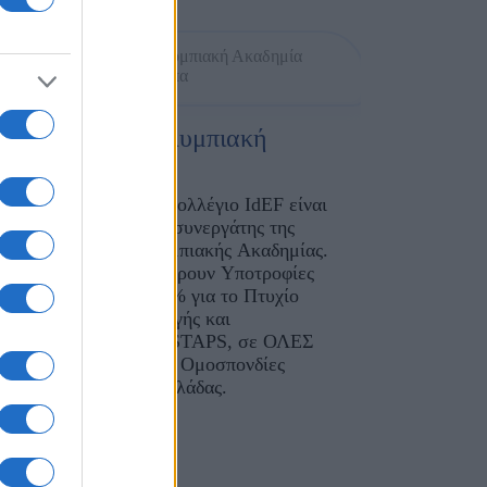
Εθνική Ολυμπιακή
Ακαδημία
αι
Το Γαλλικό Κολλέγιο IdEF είναι
ακαδημαϊκος συνεργάτης της
Εθνικής Ολυμπιακής Ακαδημίας.
ης
Μαζί, προσφέρουν Υποτροφίες
ς
φοίτησης -50% για το Πτυχίο
Φυσικής Αγωγής και
Αθλητισμού STAPS, σε ΟΛΕΣ
τις Αθλητικές Ομοσπονδίες
ΟΛΗΣ της Ελλάδας.