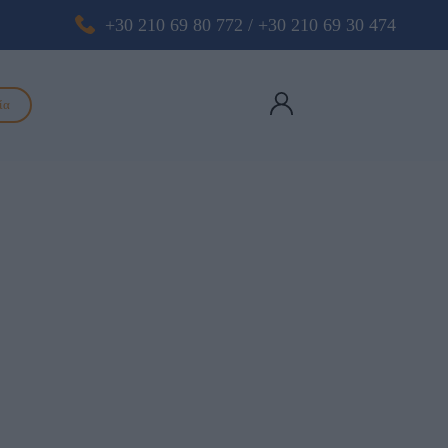
+30 210 69 80 772
/
+30 210 69 30 474
ία