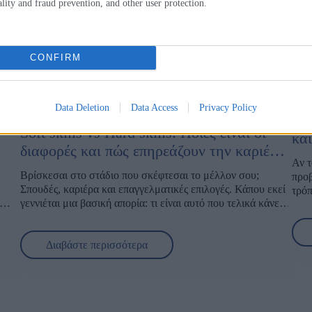
ality and fraud prevention, and other user protection.
 αρχή αντιπροσώπευσης
υθύνων νομικών
 σε Πανεπιστημιακό
CONFIRM
Data Deletion
Data Access
Privacy Policy
Υπ
:
Soft skills vs Hard skills: Ποιες είναι οι
και
διαφορές και πώς επηρεάζουν την καριέρα
Αν τ
σου;
Βρίσκεσαι στο στάδιο που σκέφτεσαι το μέλλον σου;
προβ
Σπουδές, καριέρα και επαγγελματικές επιλογές. Κάπου εκεί
τρόπ
γεννιέται μια βασική απορία: τι είναι αυτό που τελικά κάνει
Οι υ
ετρά
κάποιον να ξεχωρίζει στην αγορά εργασίας;
σουν
Είναι τα πτυχία και οι τεχνικές γνώσεις; Ο τρόπος που
είνα
ω
επικοινωνεί, συνεργάζεται και διαχειρίζεται τις προκλήσεις;
ταλέ
η
Διαβάστε περισσότερα
Ή μήπως τελικά αυτό που κάνει τη διαφορά είναι ο σωστός
πολ
Στο 
συνδυασμός δεξιοτήτων;
επιβ
ό
Αν έχεις αναρωτηθεί
ποιες είναι οι διαφορές μεταξύ
hard
υποτ
Ανάμ
είναι
skills
και
soft
skills
και
ποιες δεξιότητες χρειάζεσαι για να
προ
και
σα.
εξελιχθείς,
βρίσκεσαι στο σωστό σημείο. Οι εργοδότες
πιθα
Sorb