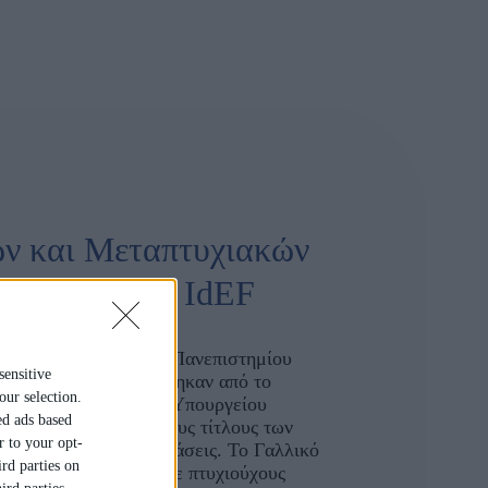
ν και Μεταπτυχιακών
 φοίτηση στο IdEF
πτυχιακά Νομικής του Πανεπιστημίου
sensitive
έγιο IdEF αναγνωρίστηκαν από το
our selection.
κής Νομοθεσίας, του Υπουργείου
ed ads based
 με τους απονεμόμενους τίτλους των
r to your opt-
ίς επιπρόσθετες εξετάσεις. Το Γαλλικό
rd parties on
ΝΑΔΙΚΟ Κολλέγιο με πτυχιούχους