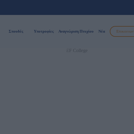
γής και
οφία 25%
Σπουδές
Υποτροφίες
Αναγνώριση Πτυχίου
Νέα
Επικοινων