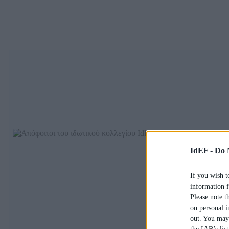
IdEF -
Do 
If you wish t
information f
Please note t
on personal i
out. You may 