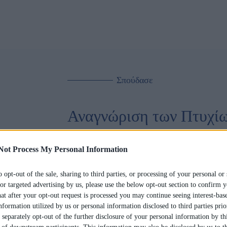
Σπούδασε
Αναγνώριση των Πτυχίω
Sorbonne Paris Nord με
Not Process My Personal Information
Τα τετραετή Πτυχία Νομικής και τα Μετα
o opt-out of the sale, sharing to third parties, or processing of your personal or 
Sorbonne Paris Nord με φοίτηση στο Κολλ
or targeted advertising by us, please use the below opt-out section to confirm y
Αυτοτελές Τμήμα Εφαρμογής της Ευρωπαϊ
hat after your opt-out request is processed you may continue seeing interest-bas
Παιδείας και Θρησκευμάτων ως ισοδύναμα
nformation utilized by us or personal information disclosed to third parties prio
τμημάτων Νομικής των Ελληνικών ΑΕΙ χωρ
separately opt-out of the further disclosure of your personal information by thi
Κολλέγιο IdEF είναι ΤΟ ΠΡΩΤΟ ΚΑΙ ΜΟ