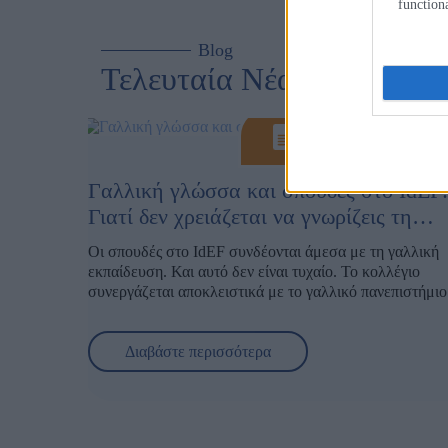
function
ανωτερή
των υπε
Blog
σπουδών
Τελευταία Νέα
επίπεδο.
Γαλλική γλώσσα και σπουδές στο IdEF
Γιατί δεν χρειάζεται να γνωρίζεις τη
γλώσσα πριν ξεκινήσεις
Οι σπουδές στο IdEF συνδέονται άμεσα με τη γαλλική
εκπαίδευση. Και αυτό δεν είναι τυχαίο. Το κολλέγιο
συνεργάζεται αποκλειστικά με το γαλλικό πανεπιστήμιο
Sorbonne Paris Nord University
, μια συνεργασία που μ
Γι’ αυτό και πολλοί μαθητές που σκέφτονται να σπουδά
περισσότερα από 30 χρόνια και έχει δημιουργήσει μια
στο IdEF κάνουν την ίδια ερώτηση:
«Χρειάζεται να ξέρ
ισχυρή ακαδημαϊκή γέφυρα ανάμεσα στην Ελλάδα και τ
Διαβάστε περισσότερα
γαλλικά για να ξεκινήσω;»
Γαλλία.
Η απορία είναι απόλυτα λογική. Όταν ακούς για γαλλικ
πανεπιστήμιο, το πρώτο πράγμα που έρχεται στο μυαλό 
ης
ότι τα μαθήματα πιθανότατα γίνονται στη γαλλική γλώσ