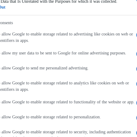
 Data that Is Unrelated with the Purposes for which it was collected.
Out
onsents
o allow Google to enable storage related to advertising like cookies on web or
rsité Numérique
Ελληνική Ολυμπιακή
entifiers in apps.
ique Francophone
Επιτροπή
o allow my user data to be sent to Google for online advertising purposes.
ersité Numérique
Το Γαλλικό Κολλέγιο IdEF είν
ue Francophone (UNJF)
ακαδημαϊκός συνεργάτης της
o allow Google to send me personalized advertising.
α από τα μεγάλα
Ελληνικής Ολυμπιακής
κά ηλεκτρονικά
Επιτροπής και υποστηρικτής τ
τήμια» του οποίου η
Ελληνικής Ολυμπιακής Ομάδα
o allow Google to enable storage related to analytics like cookies on web or
η ξεκίνησε και
entifiers in apps.
ίζεται από το Γαλλικό
Ministère de
o allow Google to enable storage related to functionality of the website or app.
nement Supérieur et de
erche). Aναπτύχθηκε σε
o allow Google to enable storage related to personalization.
σία με τη Σύνοδο των
ων των Νομικών
o allow Google to enable storage related to security, including authentication
που αποτελεί την