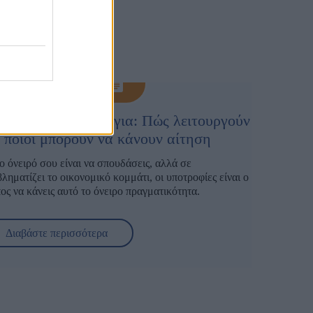
οτροφίες σε κολλέγια: Πώς λειτουργούν
 ποιοι μπορούν να κάνουν αίτηση
ο όνειρό σου είναι να σπουδάσεις, αλλά σε
ληματίζει το οικονομικό κομμάτι, οι υποτροφίες είναι ο
ος να κάνεις αυτό το όνειρο πραγματικότητα.
ποτροφίες δεν είναι απλώς μια οικονομική ενίσχυση,
ι μια ευκαιρία να χτίσεις το μέλλον σου με βάση το
Διαβάστε περισσότερα
ντο, την αφοσίωση και τη φιλοδοξία σου. Σήμερα,
λά κολλέγια προσφέρουν προγράμματα υποτροφιών που
άρθρο που ακολουθεί, θα μάθεις
πώς λειτουργούν οι
ραβεύουν την προσπάθεια, την αριστεία και τη συνέπεια.
ροφίες, ποιοι μπορούν να κάνουν αίτηση, ποια
εσά τους, το
IdEF
,
με πάνω από 30 χρόνια εμπειρίας
γράμματα προσφέρονται
και
πώς μπορείς να αυξήσεις τις
αποκλειστική συνεργασία με το Γαλλικό Πανεπιστήμιο
νότητές σου να διεκδικήσεις με επιτυχία τη δική σου.
onne Paris Nord,
προσφέρει κάθε χρόνο προγράμματα