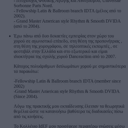
- Πτυχιούχος Φυσικής Αγωγής και Αθλητισμού, Université
Sorbonne Paris Nord.
- Fellowship Latin & Ballroom branch IDTA (μέλος από το
2002).
- Grand Master American style Rhythm & Smooth DVIDA
(από το 2004).
Έχω πάνω από δυο δεκαετίες εμπειρίας στον χώρο του
χορού σε αγωνιστικό επίπεδο, στη θέση της προπονήτριας ,
στη θέση της χορογράφου, σε τηλεοπτικές εκπομπές , σε
φεστιβάλ στην Ελλάδα και στο εξωτερικό και είμαι
ιδιοκτήτρια της σχολής χορού Danceaction από το 2007.
Κάτοχος πολυάριθμων διπλωμάτων χορού με σημαντικότερα
τα παρακάτω:
-Fellowship Latin & Ballroom branch IDTA (member since
2002)
-Grand Master American style Rhythm & Smooth DVIDA
(Since 2004).
Λόγω της πρακτικής μου εκπαίδευσης έλειπαν τα θεωρητικά
θεμέλια ώστε να κατανοήσω βαθύτερα τις διαδικασίες πίσω
από τις κινήσεις.
Το Κολλέγιο IdEF μου προσέφερε περαιτέρω γνώσεις μέσω