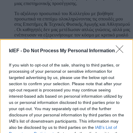
μιας επιστημονικής προσέγγισης.
Το αξιόλογο προσωπικό του Κολλεγίου με βοήθησε
προσωπικά να επιτύχω ολοκληρώνοντας τις σπουδές μου
στις Επιστήμες & Τεχνικές Φυσικής Αγωγής και Αθλητισμού
. Οι καθηγητές δεν μας μετέδωσαν απλώς γνώσεις, αλλά μας
ενέπνευσαν να εξερευνήσουμε τον κόσμο με κριτικό μυαλό
και πάθος για εξέλιξη.
IdEF -
Do Not Process My Personal Information
If you wish to opt-out of the sale, sharing to third parties, or
Εγγραφείτε στο newsletter του IdEF
processing of your personal or sensitive information for
Όλα όσα πρέπει να γνωρίζετε για σπουδές Νομικής, Φυσικής
targeted advertising by us, please use the below opt-out
Αγωγής, Οικονομικών & Διοίκησης – απευθείας στο inbox σας
section to confirm your selection. Please note that after your
opt-out request is processed you may continue seeing
interest-based ads based on personal information utilized by
*
Διεύθυνση Email
us or personal information disclosed to third parties prior to
your opt-out. You may separately opt-out of the further
disclosure of your personal information by third parties on the
IAB’s list of downstream participants. This information may
also be disclosed by us to third parties on the
IAB’s List of