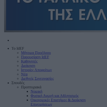
Το IdEF
Μήνυμα Προέδρου
Παρουσίαση IdEF
Καθηγητές
Διοίκηση
Ιστορίες Αποφοίτων
Νέα
Διεθνείς Συνεργασίες
Σπουδές
Προπτυχιακά
Νομική
Φυσική Αγωγή και Αθλητισμός
Οικονομικές Επιστήμες & Διοίκηση
Επιχειρήσεων