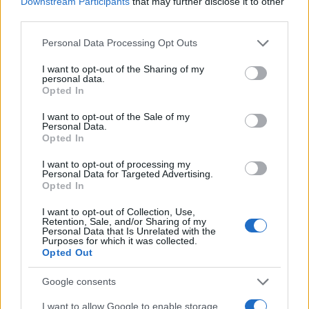
Downstream Participants
that may further disclose it to other
Επικοινωνήστε μαζί μας
third parties.
Please note that this website/app uses one or more Google
Personal Data Processing Opt Outs
services and may gather and store information including but
not limited to your visit or usage behaviour. You may click to
I want to opt-out of the Sharing of my
personal data.
grant or deny consent to Google and its third-party tags to
Opted In
Ακολουθήστε μας στα social media
use your data for below specified purposes in below Google
consent section.
I want to opt-out of the Sale of my
Personal Data.
Opted In
I want to opt-out of processing my
Personal Data for Targeted Advertising.
Opted In
I want to opt-out of Collection, Use,
Retention, Sale, and/or Sharing of my
Personal Data that Is Unrelated with the
Purposes for which it was collected.
Opted Out
Κηφισίας 125-127, 11524 Αθήνα Σταθμός μετρό ΠΑΝΟΡΜΟΥ
Google consents
+30 210 69 80 772 / 210 69 30 474
I want to allow Google to enable storage