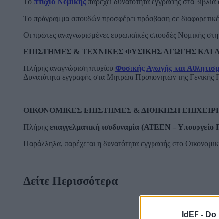
Το
πτυχίο Νομικής
παρέχει δυνατότητα εγγραφής στα βιβλί
Το πρόγραμμα σπουδών προσφέρει πρόσβαση σε διαφορετικ
Οι πρώτες αναγνωρισμένες ευρωπαϊκές σπουδές Νομικής στη
ΕΠΙΣΤΗΜΕΣ & ΤΕΧΝΙΚΕΣ ΦΥΣΙΚΗΣ ΑΓΩΓΗΣ ΚΑΙ
Πλήρης αναγνώριση πτυχίου
Φυσικής Αγωγής και Αθλητισ
Δυνατότητα εγγραφής στα Μητρώα Προπονητών της Γενικής Γ
ΟΙΚΟΝΟΜΙΚΕΣ ΕΠΙΣΤΗΜΕΣ & ΔΙΟΙΚΗΣΗ ΕΠΙΧΕΙ
Πλήρης
επαγγελματική ισοδυναμία (ΑΤΕΕΝ – Υπουργείο Π
Παράλληλα, παρέχεται η δυνατότητα εγγραφής στο Οικονομι
Δείτε Περισσότερα
IdEF -
Do 