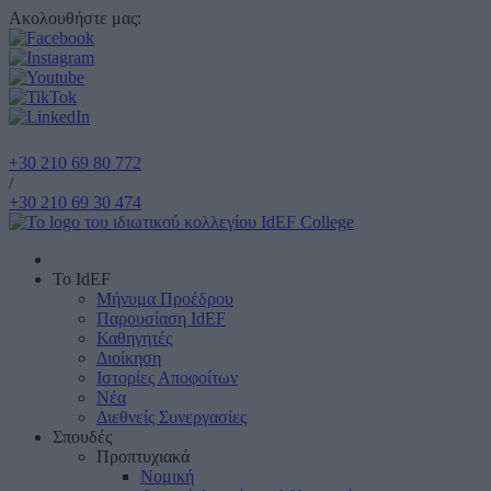
Ακολουθήστε μας:
+30 210 69 80 772
/
+30 210 69 30 474
Το IdEF
Μήνυμα Προέδρου
Παρουσίαση IdEF
Καθηγητές
Διοίκηση
Ιστορίες Αποφοίτων
Νέα
Διεθνείς Συνεργασίες
Σπουδές
Προπτυχιακά
Νομική