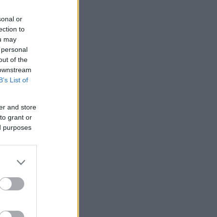
sonal or
ection to
ou may
 personal
out of the
 downstream
B’s List of
er and store
to grant or
ed purposes