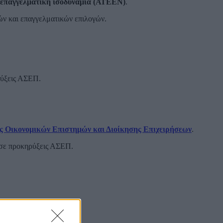
επαγγελματική ισοδυναμία (ΑΤΕΕΝ)
.
ν και επαγγελματικών επιλογών.
ρύξεις ΑΣΕΠ.
ές Οικονομικών Επιστημών και Διοίκησης Επιχειρήσεων
.
 σε προκηρύξεις ΑΣΕΠ.