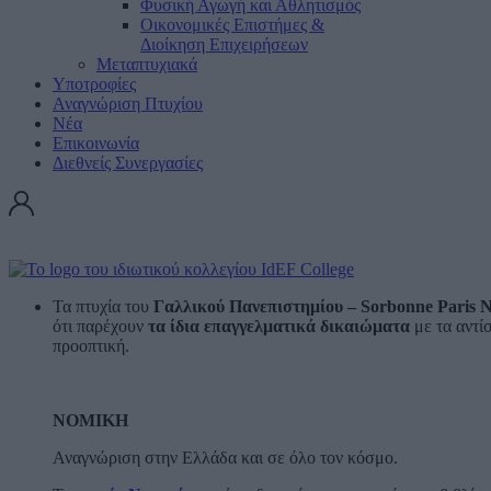
Φυσική Αγωγή και Αθλητισμός
Οικονομικές Επιστήμες &
Διοίκηση Επιχειρήσεων
Μεταπτυχιακά
Υποτροφίες
Αναγνώριση Πτυχίου
Νέα
Επικοινωνία
Διεθνείς Συνεργασίες
Τα πτυχία του
Γαλλικού Πανεπιστημίου –
Sorbonne
Paris
N
ότι παρέχουν
τα ίδια επαγγελματικά δικαιώματα
με τα αντί
προοπτική.
ΝΟΜΙΚΗ
Αναγνώριση στην Ελλάδα και σε όλο τον κόσμο.