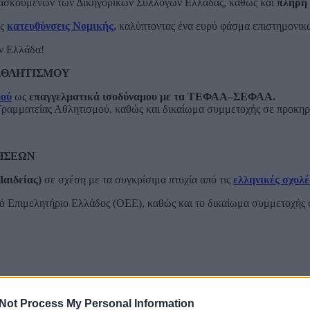
α ασκούμενων των Δικηγορικών Συλλόγων Ελλάδας, καθώς και
πλήρη 
ές
κατευθύνσεις Νομικής,
καλύπτοντας ένα ευρύ φάσμα επιστημονικώ
ν Ελλάδα!
 ΑΘΛΗΤΙΣΜΟΥ
μού
ως
επαγγελματικά ισοδύναμου με τα ΤΕΦΑΑ–ΣΕΦΑΑ.
ραμματείας Αθλητισμού, καθώς και δικαίωμα συμμετοχής σε προκη
ΡΗΣΕΩΝ
αιδείας)
σε σχέση με τα συγκρίσιμα πτυχία από τις
ελληνικές σχολ
κό Επιμελητήριο Ελλάδος (ΟΕΕ), καθώς και το δικαίωμα συμμετοχής
Not Process My Personal Information