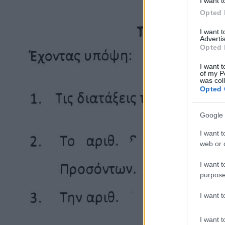
I want t
Opted 
I want 
Advertis
Opted 
I want t
of my P
was col
Opted 
Google 
I want t
web or d
I want t
purpose
I want 
I want t