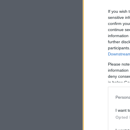
If you wish 
sensitive in
confirm you
continue se
information 
further disc
participants
Downstream 
Please note
information 
deny consent
in below Go
Persona
I want t
Opted 