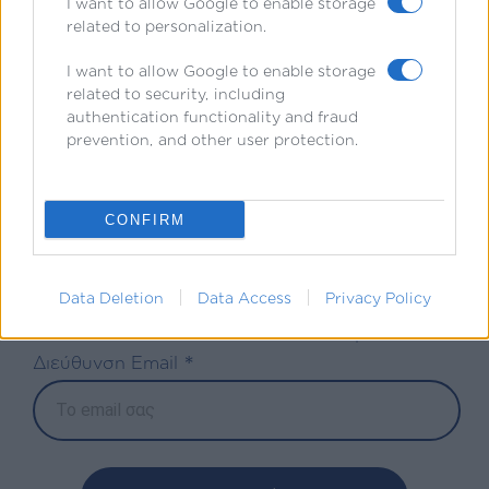
I want to allow Google to enable storage
related to personalization.
I want to allow Google to enable storage
related to security, including
authentication functionality and fraud
prevention, and other user protection.
Εγγραφείτε στο newsletter
του IdEF
CONFIRM
Όλα όσα πρέπει να γνωρίζετε για σπουδές
Νομικής, Φυσικής Αγωγής, Οικονομικών &
Διοίκησης – απευθείας στο inbox σας
Data Deletion
Data Access
Privacy Policy
*
υποχρεωτικά πεδία
*
Διεύθυνση Email