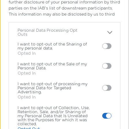
further disclosure of your personal information by third
parties on the IAB’s list of downstream participants.
Οι σπουδές μου στο Γαλλικό
This information may also be disclosed by us to third
Κολλέγιο IdEF, μου έδωσαν όλα τα
parties on the
IAB’s List of Downstream Participants
that may further disclose it to other third parties.
Personal Data Processing Opt
απαιτούμενα θεμέλια ώστε βήμα -
Outs
Please note that this website/app uses one or more
βήμα να πραγματοποιηθούν όλοι οι
Google services and may gather and store information
I want to opt-out of the Sharing of
my personal data.
including but not limited to your visit or usage
επαγγελματικοί μου στόχοι.
Opted In
behaviour. You may click to grant or deny consent to
Google and its third-party tags to use your data for
Η μεθοδολογία η οποία μας
I want to opt-out of the Sale of my
below specified purposes in below Google consent
Personal Data.
section.
Opted In
διδάχτηκε καθ'όλα τα έτη της
I want to opt-out of processing my
εκπαίδευσης μας, ήταν το πιο
Personal Data for Targeted
Advertising.
σπουδαίο εργαλείο το οποίο
Opted In
αποκόμισα από τις Σπουδές μου στο
I want to opt-out of Collection, Use,
Retention, Sale, and/or Sharing of
my Personal Data that Is Unrelated
Κολλέγιο IdEF.
with the Purposes for which it was
collected.
Opted Out