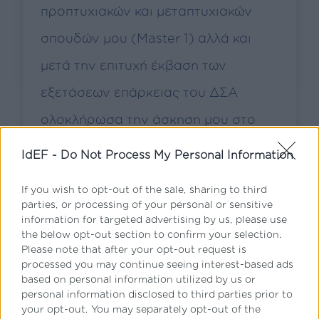
προπτυχιακών και μεταπτυχιακών
σπουδών μου (Master 1) αλλά και
μετά την επιτυχή έκβαση των
εξετάσεων επάρκειας του ΔΣΑ
ολοκλήρωσα την άσκηση μου στο
τομέα του Ποινικού Δικαίου.
IdEF -
Do Not Process My Personal Information
Ταυτόχρονα, εξέλιξα τις γνώσεις μου
If you wish to opt-out of the sale, sharing to third
στον τομέα του Εμπορικού Δικαίου
parties, or processing of your personal or sensitive
information for targeted advertising by us, please use
και όντας εδώ και ενα χρόνο
the below opt-out section to confirm your selection.
Please note that after your opt-out request is
Δικηγόρος, εργάζομαι ως Νομικός
processed you may continue seeing interest-based ads
based on personal information utilized by us or
Σύμβουλος αλλά και ως μάχιμη
personal information disclosed to third parties prior to
δικηγόρος στους ως άνω τομείς.
your opt-out. You may separately opt-out of the