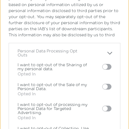
based on personal information utilized by us or
personal information disclosed to third parties prior to
your opt-out. You may separately opt-out of the
further disclosure of your personal information by third
Μεταπτυχιακά Νομικής στο
parties on the IAB’s list of downstream participants.
εξωτερικό και διεθνής
This information may also be disclosed by us to third
parties on the
IAB’s List of Downstream Participants
καριέρα
that may further disclose it to other third parties.
Personal Data Processing Opt
Outs
Please note that this website/app uses one or more
Εάν θέλεις να συνεχίσεις τις
Google services and may gather and store information
I want to opt-out of the Sharing of
my personal data.
including but not limited to your visit or usage
σπουδές σου εκτός Ελλάδας,
Opted In
behaviour. You may click to grant or deny consent to
Google and its third-party tags to use your data for
τα
μεταπτυχιακά προγράμματα
I want to opt-out of the Sale of my
below specified purposes in below Google consent
Personal Data.
section.
Opted In
νομικής
στο εξωτερικό
αποτελούν
I want to opt-out of processing my
μια εξαιρετική εναλλακτική λύση.
Personal Data for Targeted
Advertising.
Opted In
Το να παρακολουθήσεις ένα
I want to opt-out of Collection, Use,