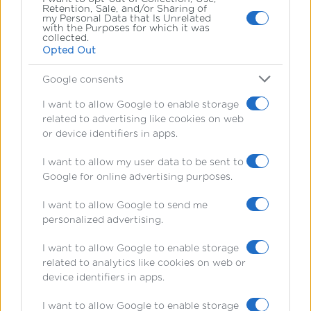
μεταπτυχιακό πρόγραμμα σε μια
Retention, Sale, and/or Sharing of
my Personal Data that Is Unrelated
with the Purposes for which it was
ξένη χώρα όχι μόνο διευρύνει τις
collected.
Opted Out
γνώσεις σου, αλλά σου ανοίγει και
Google consents
νέες προοπτικές για μια διεθνή
I want to allow Google to enable storage
καριέρα.
related to advertising like cookies on web
or device identifiers in apps.
Παράλληλα, αποτελεί σημαντικό
I want to allow my user data to be sent to
εφόδιο για όσους επιθυμούν να
Google for online advertising purposes.
ακολουθήσουν σταδιοδρομία στη
I want to allow Google to send me
personalized advertising.
δημόσια διοίκηση, στους
ευρωπαϊκούς θεσμούς ή να
I want to allow Google to enable storage
related to analytics like cookies on web or
προετοιμαστούν για την εισαγωγή
device identifiers in apps.
στη
Διπλωματική Ακαδημία
, η οποία
I want to allow Google to enable storage