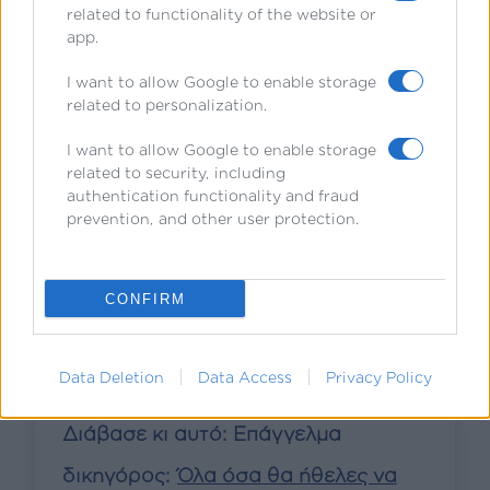
related to functionality of the website or
αποτελεί την πύλη για το ελληνικό
app.
διπλωματικό σώμα.
I want to allow Google to enable storage
related to personalization.
Με ένα
πτυχίο από αναγνωρισμένο
I want to allow Google to enable storage
εκπαιδευτικό ίδρυμα
, έχεις την
related to security, including
authentication functionality and fraud
ευκαιρία να εξερευνήσεις
prevention, and other user protection.
προγράμματα σε μερικές από τις πιο
καταξιωμένες
Νομικές σχολές της
CONFIRM
Ευρώπης
.
Data Deletion
Data Access
Privacy Policy
Διάβασε κι αυτό: Επάγγελμα
δικηγόρος:
Όλα όσα θα ήθελες να