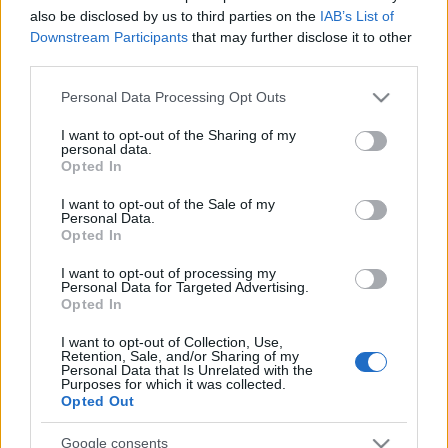
προπόνηση και την υγεία.
also be disclosed by us to third parties on the
IAB’s List of
Downstream Participants
that may further disclose it to other
Το IdEF αποτέλεσε για μένα το πρώτο και πιο ουσιαστικό
βήμα σε αυτήν τη διαδρομή, και για αυτό του οφείλω ένα
third parties.
μεγάλο μέρος της σημερινής μου πορείας.
Please note that this website/app uses one or more Google
Personal Data Processing Opt Outs
services and may gather and store information including but
not limited to your visit or usage behaviour. You may click to
I want to opt-out of the Sharing of my
Πάρης Μουρουνάκης
personal data.
grant or deny consent to Google and its third-party tags to
Opted In
use your data for below specified purposes in below Google
consent section.
I want to opt-out of the Sale of my
Εγγραφείτε στο newsletter του IdEF
Personal Data.
Όλα όσα πρέπει να γνωρίζετε για σπουδές Νομικής, Φυσικής
Opted In
Αγωγής, Οικονομικών & Διοίκησης – απευθείας στο inbox σας
I want to opt-out of processing my
Personal Data for Targeted Advertising.
Opted In
*
Διεύθυνση Email
I want to opt-out of Collection, Use,
Retention, Sale, and/or Sharing of my
Personal Data that Is Unrelated with the
Purposes for which it was collected.
Opted Out
Επικοινωνήστε μαζί μας
Google consents