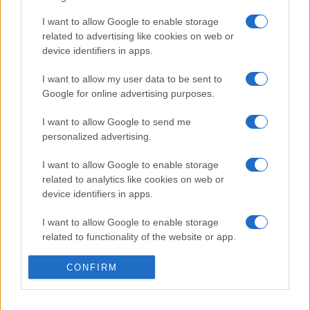
I want to allow Google to enable storage
related to advertising like cookies on web or
device identifiers in apps.
Ακολουθήστε μας στα social media
I want to allow my user data to be sent to
Google for online advertising purposes.
I want to allow Google to send me
personalized advertising.
I want to allow Google to enable storage
related to analytics like cookies on web or
Κηφισίας 125-127, 11524 Αθήνα Σταθμός μετρό ΠΑΝΟΡΜΟΥ
device identifiers in apps.
+30 210 69 80 772 / 210 69 30 474
I want to allow Google to enable storage
related to functionality of the website or app.
idef@idef.gr
I want to allow Google to enable storage
Πολιτική Απορρήτου
CONFIRM
related to personalization.
Created by
I want to allow Google to enable storage