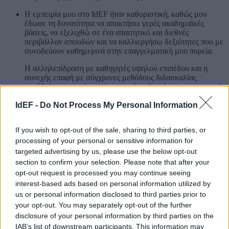
Η εμπειρία μου στο IdEF ήταν καθοριστική, καθώς μου
έδωσε τη δυνατότητα να αποκτήσω γερές ακαδημαϊκές
βάσεις, να εξελιχθώ σε ένα απαιτητικό και διεθνές
περιβάλλον σπουδών και να καλλιεργήσω δεξιότητες που με
συνοδεύουν καθημερινά στην επαγγελματική μου πορεία.
Η αλληλεπίδραση με καθηγητές υψηλού επιπέδου και η
συνεχής επαφή με σύγχρονες μεθόδους διδασκαλίας
συνέβαλαν στην ολιστική μου ανάπτυξη, τόσο επιστημονικά
όσο και προσωπικά.
IdEF -
Do Not Process My Personal Information
Σήμερα, έχω την τύχη να διατηρώ το δικό μου γυμναστήριο,
όπου ασχολούμαι ενεργά με το personal training.Μέσα από
If you wish to opt-out of the sale, sharing to third parties, or
αυτό, έχω την ευκαιρία να βοηθώ ανθρώπους κάθε ηλικίας
processing of your personal or sensitive information for
να βελτιώσουν τη φυσική τους κατάσταση, να ανακαλύψουν
τη χαρά της άσκησης και να αποκτήσουν μια πιο υγιεινή και
targeted advertising by us, please use the below opt-out
ισορροπημένη καθημερινότητα.
section to confirm your selection. Please note that after your
opt-out request is processed you may continue seeing
Ο στόχος μου είναι να συνεχίσω να εξελίσσομαι, να
interest-based ads based on personal information utilized by
προσφέρω ποιοτικές υπηρεσίες στον χώρο του fitness και να
us or personal information disclosed to third parties prior to
δημιουργήσω ένα περιβάλλον που θα εμπνέει τους
ασκούμενους να ξεπερνούν τα όριά τους. Παράλληλα,
your opt-out. You may separately opt-out of the further
φιλοδοξώ να εμπλουτίσω την επαγγελματική μου πορεία με
disclosure of your personal information by third parties on the
νέες συνεργασίες και καινοτόμες προσεγγίσεις στην
IAB’s list of downstream participants. This information may