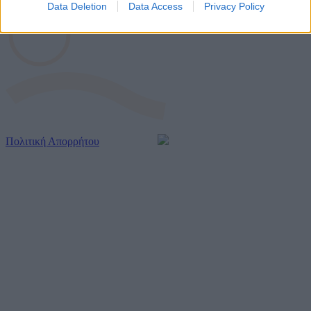
Data Deletion
Data Access
Privacy Policy
related to security, including authentication
functionality and fraud prevention, and other
user protection.
Πολιτική Απορρήτου
| Created by