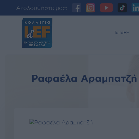
Ακολουθήστε μας:
Το IdEF
Ραφαέλα Αραμπατζή