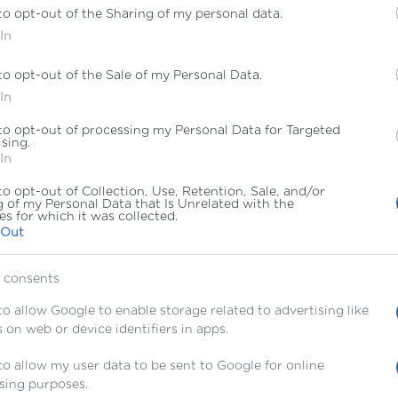
to opt-out of the Sharing of my personal data.
In
to opt-out of the Sale of my Personal Data.
In
to opt-out of processing my Personal Data for Targeted
sing.
In
to opt-out of Collection, Use, Retention, Sale, and/or
 of my Personal Data that Is Unrelated with the
s for which it was collected.
 Out
 consents
to allow Google to enable storage related to advertising like
 on web or device identifiers in apps.
γγραφείτε στο newsletter του Id
to allow my user data to be sent to Google for online
sing purposes.
α όσα πρέπει να γνωρίζετε για σπουδές Νομικής, Φυσι