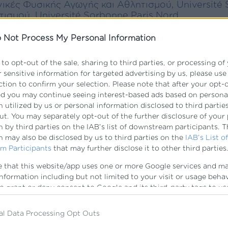
χνικές Φυσικής Αγωγής και Αθλητισμού, Université
ισμού, Université Sorbonne Paris Nord
τισμό και την εκπαίδευση, συνειδητοποιώ πόσο σ
 Not Process My Personal Information
ωσε γερές βάσεις στις επιστήμες της φυσικής αγ
 to opt-out of the sale, sharing to third parties, or processing of
ες που με βοήθησαν να εξελιχθώ τόσο ως αθλήτρια
 sensitive information for targeted advertising by us, please us
ction to confirm your selection. Please note that after your opt-
πυγμαχία από πολύ μικρή ηλικία και ακολουθώντα
ed you may continue seeing interest-based ads based on persona
Καβάλας, η εκπαίδευσή μου στο IdEF με βοήθησε 
 utilized by us or personal information disclosed to third parties
οντας πλέον τη γνώση μου στην πράξη. Σήμερα, έ
ut. You may separately opt-out of the further disclosure of your
τή τη φορά από τη θέση της προπονήτριας
 by third parties on the IAB’s list of downstream participants. T
ών του συλλόγου μου, εργάζομαι και ως Personal 
n may also be disclosed by us to third parties on the
IAB’s List of
ματα εκγύμνασης σε ανθρώπους κάθε ηλικίας και
m Participants
that may further disclose it to other third parties
ής τους κατάστασης. Συνεχίζω να εμπλουτίζω τι
e that this website/app uses one or more Google services and m
κείμενο των σπουδών μου, ενώ στο προσεχές μέλλ
information including but not limited to your visit or usage beha
στασης τραυματισμών, με στόχο να προσφέρω ακ
to grant or deny consent to Google and its third-party tags to us
specified purposes in below Google consent section.
νέους στόχους, θέλοντας να συμβάλλω στην ανάπ
al Data Processing Opt Outs
 αθλητές μου.