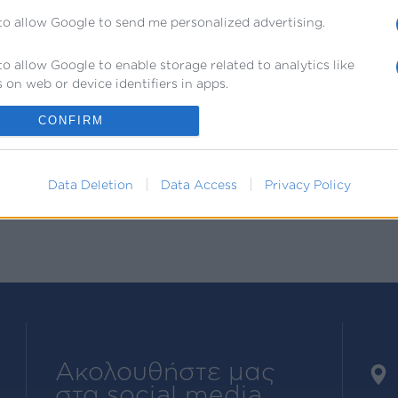
ωγής, Οικονομικών & Διοίκησης – απευθείας στο inbox 
to allow Google to send me personalized advertising.
*
υποχρεωτικά
to allow Google to enable storage related to analytics like
*
νση Email
 on web or device identifiers in apps.
to allow Google to enable storage related to functionality of the
CONFIRM
 or app.
to allow Google to enable storage related to personalization.
Data Deletion
Data Access
Privacy Policy
to allow Google to enable storage related to security, including
ication functionality and fraud prevention, and other user
ion.
Ακολουθήστε μας
στα social media