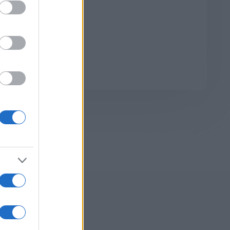
EF
κής