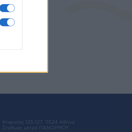
σας
 πεδία
Κηφισίας 125-127, 11524 Αθήνα
Σταθμός μετρό ΠΑΝΟΡΜΟΥ