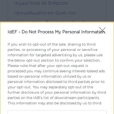
συμμετείχα σε διάφορα
προγράμματα και έργα που
ενίσχυσαν τη δημιουργικότητά μου
και την ομαδική εργασία. Το 2023,
IdEF -
Do Not Process My Personal Information
διακρίθηκα με δύο τρίτες θέσεις ως
If you wish to opt-out of the sale, sharing to third
parties, or processing of your personal or sensitive
αθλήτρια στο European Open
information for targeted advertising by us, please use
the below opt-out section to confirm your selection.
Challenge Cup Belgium, γεγονός που
Please note that after your opt-out request is
με ενθάρρυνε να θέσω πιο υψηλούς
processed you may continue seeing interest-based ads
based on personal information utilized by us or
στόχους.
personal information disclosed to third parties prior to
your opt-out. You may separately opt-out of the
Η αρχή μου στην ακαδημία της ΑΕΚ
further disclosure of your personal information by third
parties on the IAB’s list of downstream participants.
έγινε καθώς χρειαζόμουν να κάνω
This information may also be disclosed by us to third
parties on the
IAB’s List of Downstream Participants
πρακτική. Αυτή η εμπειρία κράτησε
that may further disclose it to other third parties.