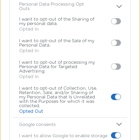
Personal Data Processing Opt
ένα έτος και με βοήθησε να
Outs
Please note that this website/app uses one or more
Google services and may gather and store information
I want to opt-out of the Sharing of
εφαρμόσω το «Από τη θεωρία στην
my personal data.
including but not limited to your visit or usage
Opted In
behaviour. You may click to grant or deny consent to
πράξη». Πλέον εργάζομαι εκεί 2 έτη,
Google and its third-party tags to use your data for
I want to opt-out of the Sale of my
below specified purposes in below Google consent
ως προπονήτρια Α’ κατηγορίας,
Personal Data.
section.
Opted In
πιστοποιημένη από τη Γενική
I want to opt-out of processing my
Personal Data for Targeted
Γραμματεία Αθλητισμού.
Advertising.
Opted In
Σκοπεύω να συνεχίσω τις σπουδές
I want to opt-out of Collection, Use,
Retention, Sale, and/or Sharing of
μου με το μεταπτυχιακό πρόγραμμα
my Personal Data that Is Unrelated
with the Purposes for which it was
collected.
Master 2, στο Κολλέγιο, για να
Opted Out
διευρύνω περαιτέρω το γνωστικό
Google consents
μου πεδίο. Οι φιλοδοξίες μου
I want to allow Google to enable storage