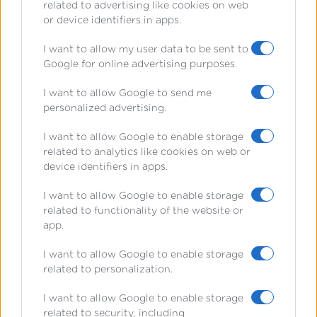
περιλαμβάνουν τη συμμετοχή σε
related to advertising like cookies on web
or device identifiers in apps.
καινοτόμα έργα και την ανάπτυξη
I want to allow my user data to be sent to
λύσεων που θα αντιμετωπίζουν
Google for online advertising purposes.
σύγχρονες προκλήσεις.
I want to allow Google to send me
personalized advertising.
Είμαι αποφασισμένη να συνεχίσω να
I want to allow Google to enable storage
μαθαίνω και να εξελίσσομαι, ώστε να
related to analytics like cookies on web or
device identifiers in apps.
μπορέσω να αφήσω το στίγμα μου
I want to allow Google to enable storage
στον τομέα μου και να εμπνεύσω και
related to functionality of the website or
app.
άλλους γύρω μου.
I want to allow Google to enable storage
related to personalization.
I want to allow Google to enable storage
related to security, including