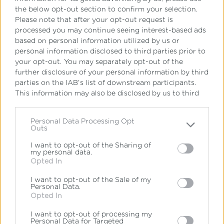
Στο
IdEF
, έχεις πρόσβαση σε
the below opt-out section to confirm your selection.
Please note that after your opt-out request is
σπουδές που οδηγούν σε
processed you may continue seeing interest-based ads
αναγνωρισμένους τίτλους,
μέσω της
based on personal information utilized by us or
personal information disclosed to third parties prior to
συνεργασίας με το Δημόσιο Γαλλικό
your opt-out. You may separately opt-out of the
further disclosure of your personal information by third
Πανεπιστήμιο Sorbonne Paris Nord.
parties on the IAB’s list of downstream participants.
This information may also be disclosed by us to third
Αυτό σημαίνει ένα πτυχίο με διεθνή
parties on the
IAB’s List of Downstream Participants
that may further disclose it to other third parties.
προοπτική, χωρίς το επιπλέον
Personal Data Processing Opt
Outs
Please note that this website/app uses one or more
κόστος ζωής που συνοδεύει τις
Google services and may gather and store information
I want to opt-out of the Sharing of
my personal data.
including but not limited to your visit or usage
σπουδές στο εξωτερικό.
Opted In
behaviour. You may click to grant or deny consent to
Google and its third-party tags to use your data for
I want to opt-out of the Sale of my
below specified purposes in below Google consent
Personal Data.
section.
Opted In
I want to opt-out of processing my
Ανάπτυξη ψηφιακών
Personal Data for Targeted