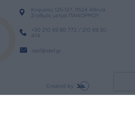
Κηφισίας 125-127, 11524 Αθήνα
Σταθμός μετρό ΠΑΝΟΡΜΟΥ
+30 210 69 80 772 / 210 69 30
474
idef@idef.gr
Πολιτική Απορρήτου
Created by