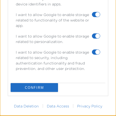
device identifiers in apps.
I want to allow Google to enable storage
Μπορεί να σε ενδιαφέρει:
Soft skills
related to functionality of the website or
app.
vs Hard skills: Ποιες είναι οι
I want to allow Google to enable storage
διαφορές και πώς επηρεάζουν την
related to personalization.
καριέρα σου;
I want to allow Google to enable storage
related to security, including
authentication functionality and fraud
prevention, and other user protection.
Μειονεκτήματα της εξ
CONFIRM
αποστάσεως εκπαίδευσης
Data Deletion
Data Access
Privacy Policy
Οι σπουδές εξ αποστάσεως