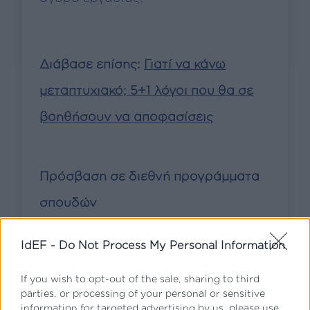
Διάβασε επίσης:
Γιατί να κάνω
μεταπτυχιακό; 5+1 λόγοι που θα σε
βοηθήσουν να αποφασίσεις
Πρόσβαση σε διεθνή προγράμματα
σπουδών
Σήμερα, μπορείς να σπουδάσεις σε
IdEF -
Do Not Process My Personal Information
διεθνή προγράμματα χωρίς να
If you wish to opt-out of the sale, sharing to third
χρειαστεί να φύγεις από την Ελλάδα.
parties, or processing of your personal or sensitive
information for targeted advertising by us, please use