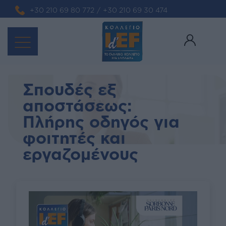
+30 210 69 80 772
/
+30 210 69 30 474
Σπουδές εξ
αποστάσεως:
Πλήρης οδηγός για
φοιτητές και
εργαζομένους