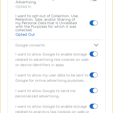
Advertising.
δεξιοτήτων
Opted In
I want to opt-out of Collection, Use,
Μέσα από τις εξ αποστάσεως
Retention, Sale, and/or Sharing of
my Personal Data that Is Unrelated
with the Purposes for which it was
σπουδές δεν αποκτάς μόνο γνώση,
collected.
Opted Out
αποκτάς τις δεξιότητες που αναζητά
Google consents
η αγορά. Εξοικειώνεσαι με τη χρήση
I want to allow Google to enable storage
σύγχρονων εργαλείων, μαθαίνεις να
related to advertising like cookies on web
or device identifiers in apps.
οργανώνεις τον χρόνο σου και να
I want to allow my user data to be sent to
εργάζεσαι αποτελεσματικά σε
Google for online advertising purposes.
ψηφιακό περιβάλλον. Δεξιότητες που
I want to allow Google to send me
κάνουν τη διαφορά στο βιογραφικό
personalized advertising.
σου και στην καριέρα σου.
I want to allow Google to enable storage
related to analytics like cookies on web or