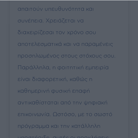
απαιτούν υπευθυνότητα και
συνέπεια. Χρειάζεται να
διαχειρίζεσαι τον χρόνο σου
αποτελεσματικά και να παραμένεις
προσηλωμένος στους στόχους σου.
Παράλληλα, η φοιτητική εμπειρία
είναι διαφορετική, καθώς η
καθημερινή φυσική επαφή
αντικαθίσταται από την ψηφιακή
επικοινωνία. Ωστόσο, με το σωστό
πρόγραμμα και την κατάλληλη
υποστήριξη, αυτές οι προκλήσεις