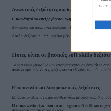
authenti
Αναλυτικές δεξιότητες και διαχείριση δεδομένω
Η
ικανότητά να επεξεργάζεσαι πληροφορίες και να παίρνε
Δεν πρόκειται απλώς για αριθμούς. Πρόκειται για κριτική σκέ
Αυτή η δεξιότητα καλλιεργείται μέσα από σωστά δομημένες σ
Ποιες είναι οι βασικές soft skills δεξιότ
Τα soft skills μπορεί να μην αποτυπώνονται σε έναν τίτλο σπ
αποτελεσματικά, να ξεχωρίζεις και να εξελίσσεσαι μέσα σε έ
Επικοινωνία και διαπροσωπικές δεξιότητες
Μπορείς να εξηγήσεις μια σύνθετη ιδέα με σαφήνεια; Να προσ
Η επικοινωνία είναι από τα πιο ισχυρά soft skills
και συχνά 
μεταφέρεις σωστά στους άλλους.