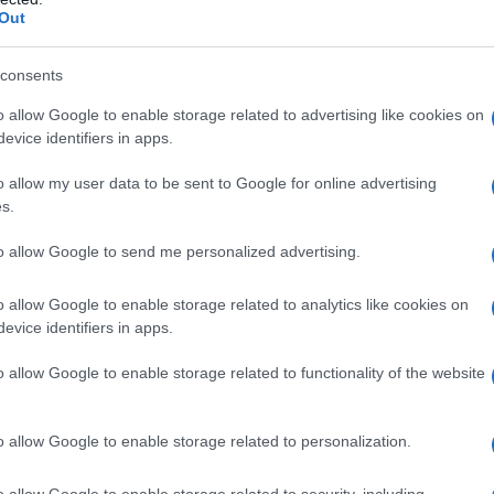
Out
consents
 πολυτέλεια. Είναι βασική επαγγελματική δεξιότητα.
o allow Google to enable storage related to advertising like cookies on
 σε φέρνουν σε επαφή με διαφορετικές κουλτούρες και σου δίνουν πρ
evice identifiers in apps.
ήμιο
Sorbonne
Paris
Nord
, η
εκμάθηση γαλλικών
– ακόμη και αν ξ
θνή σου προσανατολισμό.
o allow my user data to be sent to Google for online advertising
Δείχνουν συνέπεια, επαγγελματισμό και διάθεση για συνεχή εξέλιξη —
s.
to allow Google to send me personalized advertising.
ροοπτικές διεθνούς καριέρας; Δες εδώ!
o allow Google to enable storage related to analytics like cookies on
evice identifiers in apps.
ργαλείων
o allow Google to enable storage related to functionality of the website
 βάσεις δεδομένων μέχρι συστήματα ανάλυσης απόδοσης στον αθλητισ
 και Αθλητισμού
, η κατανόηση εργαλείων αξιολόγησης απόδοσης ή δ
o allow Google to enable storage related to personalization.
o allow Google to enable storage related to security, including