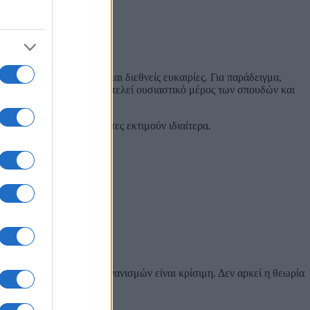
όσβαση σε ευρωπαϊκές και διεθνείς ευκαιρίες. Για παράδειγμα,
εκινάς από το μηδέν – αποτελεί ουσιαστικό μέρος των σπουδών και
 στοιχεία που οι εργοδότες εκτιμούν ιδιαίτερα.
μό.
ιαχείρισης αθλητικών οργανισμών είναι κρίσιμη. Δεν αρκεί η θεωρία