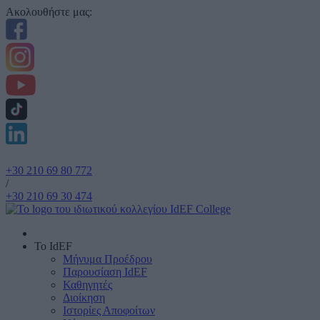
Ακολουθήστε μας:
+30 210 69 80 772
/
+30 210 69 30 474
Το IdEF
Μήνυμα Προέδρου
Παρουσίαση IdEF
Καθηγητές
Διοίκηση
Ιστορίες Αποφοίτων