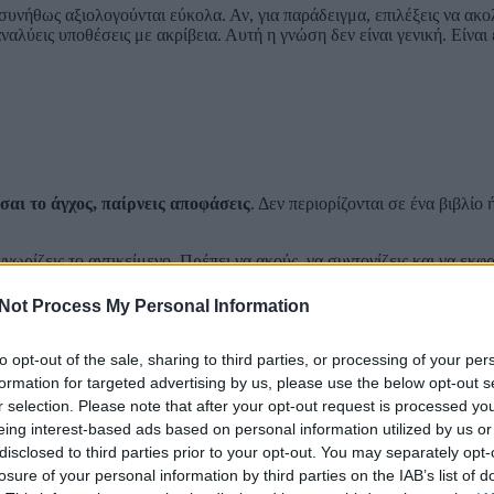
 συνήθως αξιολογούνται εύκολα. Αν, για παράδειγμα, επιλέξεις να ακ
αναλύεις υποθέσεις με ακρίβεια. Αυτή η γνώση δεν είναι γενική. Είναι
εσαι το άγχος, παίρνεις αποφάσεις
. Δεν περιορίζονται σε ένα βιβλίο
νωρίζεις το αντικείμενο. Πρέπει να ακούς, να συντονίζεις και να εκφ
ίας είναι ανθρώπινη – δεν λειτουργεί μόνο με θεωρία.
Not Process My Personal Information
ι βασικές διαφορές;
to opt-out of the sale, sharing to third parties, or processing of your per
formation for targeted advertising by us, please use the below opt-out s
r selection. Please note that after your opt-out request is processed y
ά, μετρήσιμα και συνδέονται άμεσα με το αντικείμενό σου. Τα soft ski
eing interest-based ads based on personal information utilized by us or
disclosed to third parties prior to your opt-out. You may separately opt-
εργάζεσαι, επικοινωνείς και διαχειρίζεσαι ευθύνες θα καθορίσει αν 
losure of your personal information by third parties on the IAB’s list of