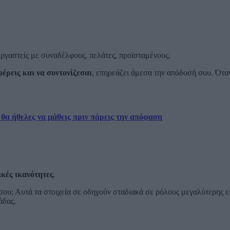
εργαστείς με συναδέλφους, πελάτες, προϊσταμένους.
φέρεις και να συντονίζεσαι
, επηρεάζει άμεσα την απόδοσή σου. Όταν 
θα ήθελες να μάθεις πριν πάρεις την απόφαση
ικές ικανότητες
.
 σου; Αυτά τα στοιχεία σε οδηγούν σταδιακά σε ρόλους μεγαλύτερης 
άδας.