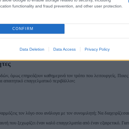
cation functionality and fraud prevention, and other user protection.
ν
ις αποφάσεις βάσει στοιχείων
είναι από τις πιο σημαντικές δεξιότητ
CONFIRM
ψη και για ικανότητα σύνδεσης δεδομένων με στρατηγικές επιλογές.
πουδές και απαιτητικό ακαδημαϊκό περιβάλλον.
Data Deletion
Data Access
Privacy Policy
ητες
ουδών, όμως επηρεάζουν καθημερινά τον τρόπο που λειτουργείς. Ποιες 
να απαιτητικό επαγγελματικό περιβάλλον;
αρμόζεις τον λόγο σου ανάλογα με τον συνομιλητή; Να διαχειρίζεσαι
αυτή που ξεχωρίζει έναν καλό επαγγελματία από έναν εξαιρετικό. Γιατί 