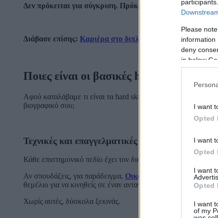
participants
Δεν πρόκειται για σύγκριση. Πρόκειται για αλληλεξάρτησ
Downstream 
Please note
Διάβασε επίσης:
Καριέρα στο διπλωματικό σώμα: όλα όσα
information 
deny consent
in below Go
Ποιες είναι οι βασικές hard skills δεξιό
Persona
Αφού καταλάβαμε τι είναι τα hard skills, πάμε να τα δούμε πι
βιογραφικό σου;
I want t
Opted 
Τεχνικές και επαγγελματικές γνώσεις
I want t
Opted 
Κάθε επιστημονικό πεδίο έχει τον δικό του πυρήνα γνώσεων.
I want 
Αν σπουδάζεις, για παράδειγμα,
Οικονομικές Επιστήμες και
Advertis
θεμέλιο για να κινηθείς σε έναν ανταγωνιστικό επαγγελματικό
Opted 
Χωρίς αυτές, δύσκολα ξεκινάς.
I want t
of my P
was col