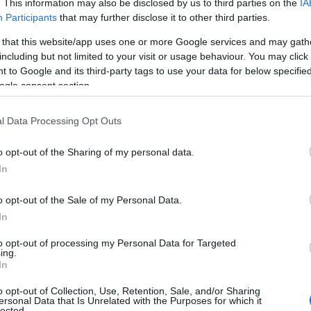
. This information may also be disclosed by us to third parties on the
IA
η.
Participants
that may further disclose it to other third parties.
 that this website/app uses one or more Google services and may gath
 πρέπει να ξέρεις
including but not limited to your visit or usage behaviour. You may click 
 to Google and its third-party tags to use your data for below specifi
ogle consent section.
τητες;
l Data Processing Opt Outs
ο συγκεκριμένα. Ποιες είναι εκείνες οι τεχνικές δεξιότητες που ζητο
o opt-out of the Sharing of my personal data.
In
o opt-out of the Sale of my Personal Data.
In
to opt-out of processing my Personal Data for Targeted
 Διοίκηση Επιχειρήσεων
, μαθαίνεις να διαβάζεις ισολογισμούς, να κ
ing.
 χώρο.
In
o opt-out of Collection, Use, Retention, Sale, and/or Sharing
ersonal Data that Is Unrelated with the Purposes for which it
lected.