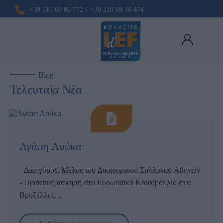
+30 210 69 80 772
/
+30 210 69 30 474
Blog
Τελευταία Νέα
Αγάπη Λούκα
- Δικηγόρος, Μέλος του Δικηγορικού Συλλόγου Αθηνών
- Πρακτική άσκηση στο Ευρωπαϊκό Κοινοβούλιο στις
Βρυξέλλες
- Master 1, Droit des Affaires, Université Sorbonne Paris
Το έτος 2012 ξεκίνησα τις σπουδές μου στο Τμήμα
Nord
Νομικής επιστήμης στο
Γαλλικό Κολλέγιο Αθηνών